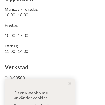
Måndag - Torsdag
10:00 - 18:00
Fredag
10:00 - 17:00
Lördag
11:00 - 14:00
Verkstad
013-50500
×
För bodelsservice/reparation bodel:
Denna webbplats
bodelsverkstad@fritidsfordonost.se
använder cookies
För motorservice/reparation:
Vi använder cookies för att anpassa