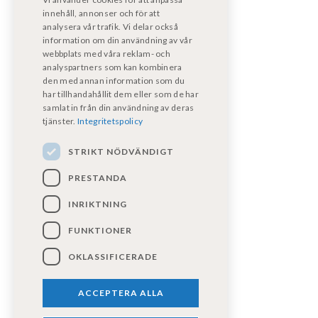
motorverkstad@kpmf.nu
innehåll, annonser och för att
analysera vår trafik. Vi delar också
information om din användning av vår
För garantiärenden:
webbplats med våra reklam- och
bodelsverkstad@fritidsfordonost.se
analyspartners som kan kombinera
den med annan information som du
har tillhandahållit dem eller som de har
Våra certifikat
samlat in från din användning av deras
tjänster.
Integritetspolicy
STRIKT NÖDVÄNDIGT
PRESTANDA
INRIKTNING
FUNKTIONER
Följ oss på sociala medier!
OKLASSIFICERADE
ACCEPTERA ALLA