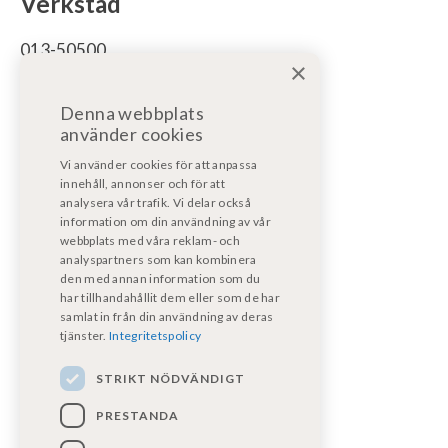
Verkstad
013-50500
×
För bodelsservice/reparation bodel:
Denna webbplats
bodelsverkstad@fritidsfordonost.se
använder cookies
För motorservice/reparation:
Vi använder cookies för att anpassa
motorverkstad@kpmf.nu
innehåll, annonser och för att
analysera vår trafik. Vi delar också
information om din användning av vår
För garantiärenden:
webbplats med våra reklam- och
bodelsverkstad@fritidsfordonost.se
analyspartners som kan kombinera
den med annan information som du
har tillhandahållit dem eller som de har
Våra certifikat
samlat in från din användning av deras
tjänster.
Integritetspolicy
STRIKT NÖDVÄNDIGT
PRESTANDA