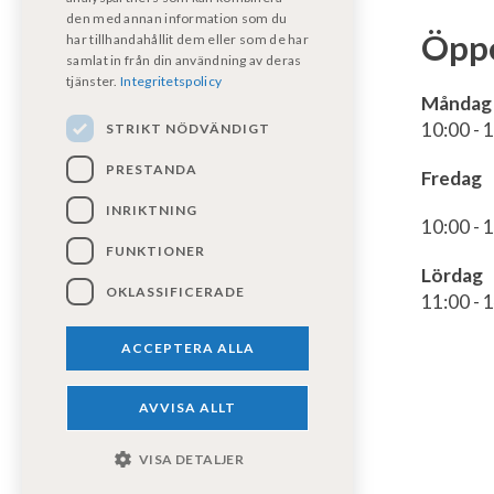
den med annan information som du
Öppe
har tillhandahållit dem eller som de har
samlat in från din användning av deras
tjänster.
Integritetspolicy
Måndag 
10:00 - 
STRIKT NÖDVÄNDIGT
PRESTANDA
Fredag
INRIKTNING
013-50500
10:00 - 
info@fritidsfordonost.se
FUNKTIONER
Lördag
Roxtorpsgatan 18, 58273
OKLASSIFICERADE
11:00 - 
Linköping
ACCEPTERA ALLA
AVVISA ALLT
VISA DETALJER