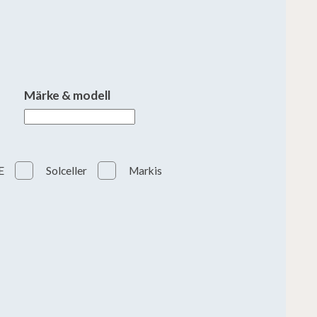
Märke & modell
E
Solceller
Markis