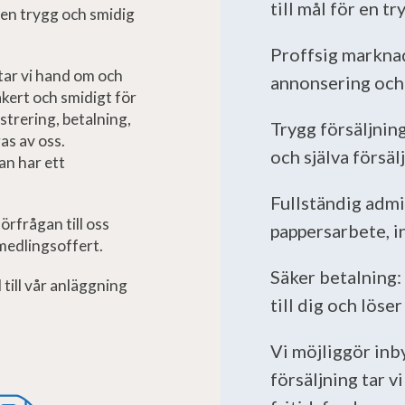
till mål för en t
en trygg och smidig
Proffsig marknad
 tar vi hand om och
annonsering och 
äkert och smidigt för
istrering, betalning,
Trygg försäljning
as av oss.
och själva försä
an har ett
Fullständig admin
förfrågan till oss
pappersarbete, i
rmedlingsoffert.
Säker betalning:
l till vår anläggning
till dig och löse
Vi möjliggör inb
försäljning tar 