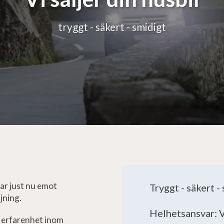
tryggt - säkert - smidigt
 tar just nu emot
Tryggt - säkert -
jning.
Helhetsansvar: V
a erfarenhet inom