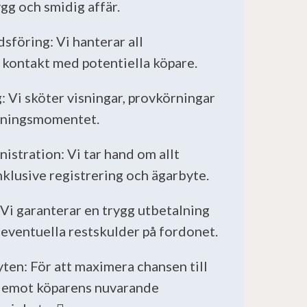
rygg och smidig affär.
sföring: Vi hanterar all
kontakt med potentiella köpare.
: Vi sköter visningar, provkörningar
ljningsmomentet.
istration: Vi tar hand om allt
nklusive registrering och ägarbyte.
 Vi garanterar en trygg utbetalning
r eventuella restskulder på fordonet.
yten: För att maximera chansen till
vi emot köparens nuvarande