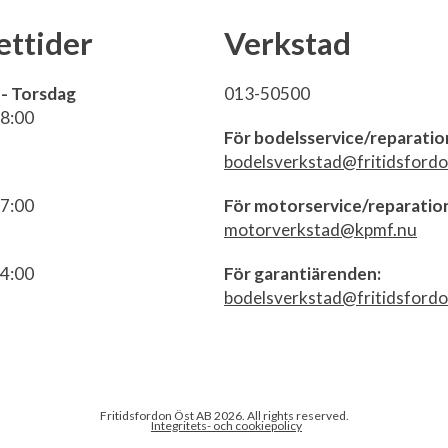
ttider
Verkstad
- Torsdag
013-50500
18:00
För bodelsservice/reparatio
bodelsverkstad@fritidsfordo
17:00
För motorservice/reparatio
motorverkstad@kpmf.nu
14:00
För garantiärenden:
bodelsverkstad@fritidsfordo
Fritidsfordon Öst AB 2026. All rights reserved.
Integritets- och cookiepolicy