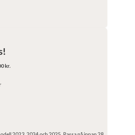
s!
0 kr.
r
odell 2023, 2024 och 2025. Passa på innan 28