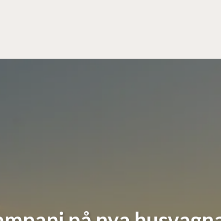
mpanj på nya husvagn