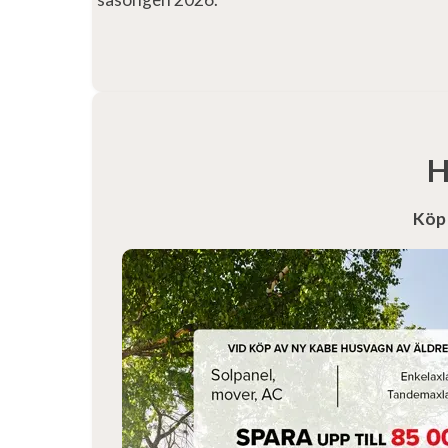
H
Köp 