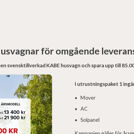
usvagnar för omgående leveran
en svensktillverkad KABE husvagn och spara upp till 85.00
I utrustningspaket 1 ingå
Mover
AC
Solpanel
Kampanjen gäller för årsm