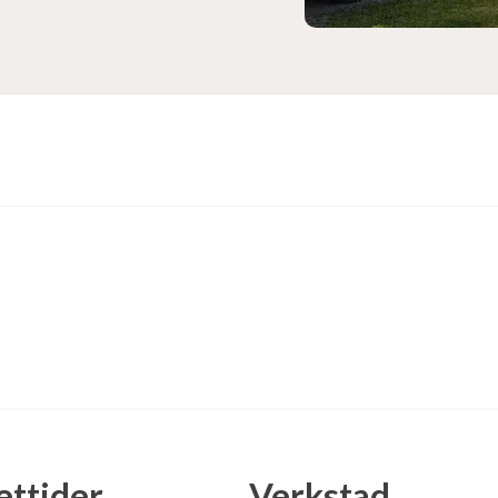
ttider
Verkstad