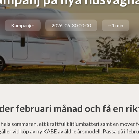
Kampanjer
2026-06-30 00:00
~ 1 min
r februari månad och få en rikt
la sommaren, ett kraftfullt litiumbatteri samt en mover fö
 gäller vid köp av ny KABE av äldre årsmodell. Passa på i fe